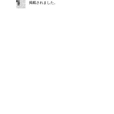
掲載されました。
NEWS 061/ ふたつのグル
ープ展が終了しました。
NEWS 060/ ふたつのグル
ープ展に参加します。
NEWS 059/ 個展が終了し
ました。
NEWS 058/ 個展を開催し